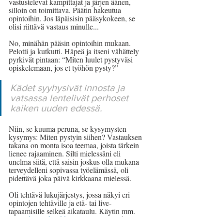
vastustelevat kampittajat ja järjen äänen, 
silloin on toimittava. Päätin hakeutua 
opintoihin. Jos läpäisisin pääsykokeen, se 
olisi riittävä vastaus minulle...
No, minähän pääsin opintoihin mukaan. 
Pelotti ja kutkutti. Häpeä ja itseni vähättely 
pyrkivät pintaan: “Miten luulet pystyväsi 
opiskelemaan, jos et työhön pysty?” 
Kädet syyhysivät innosta ja 
vatsassa lentelivät perhoset 
kaiken uuden edessä. 
Niin, se kuuma peruna, se kysymysten 
kysymys: Miten pystyin siihen? Vastauksen 
takana on monta isoa teemaa, joista tärkein 
lienee rajaaminen. Silti mielessäni eli 
unelma siitä, että saisin joskus olla mukana 
terveydelleni sopivassa työelämässä, oli 
pidettävä joka päivä kirkkaana mielessä.
Oli tehtävä lukujärjestys, jossa näkyi eri 
opintojen tehtäville ja etä- tai live-
tapaamisille selkeä aikataulu. Käytin mm. 