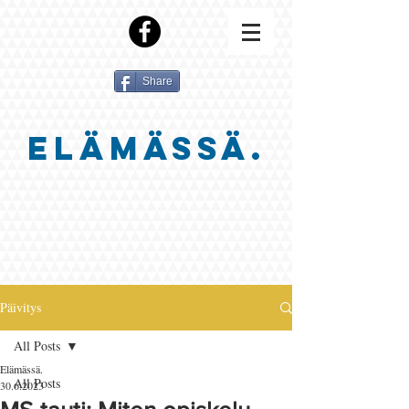
Share
ELÄMÄSSÄ.
Päivitys
All Posts
Elämässä.
All Posts
30.6.2023