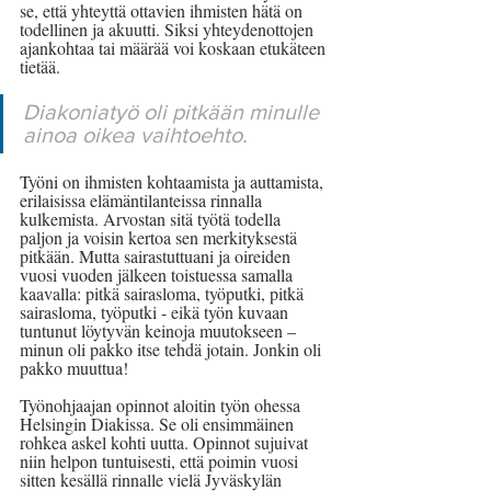
se, että yhteyttä ottavien ihmisten hätä on 
todellinen ja akuutti. Siksi yhteydenottojen 
ajankohtaa tai määrää voi koskaan etukäteen 
tietää. 
Diakoniatyö oli pitkään minulle 
ainoa oikea vaihtoehto. 
Työni on ihmisten kohtaamista ja auttamista, 
erilaisissa elämäntilanteissa rinnalla 
kulkemista. Arvostan sitä työtä todella 
paljon ja voisin kertoa sen merkityksestä 
pitkään. Mutta sairastuttuani ja oireiden 
vuosi vuoden jälkeen toistuessa samalla 
kaavalla: pitkä sairasloma, työputki, pitkä 
sairasloma, työputki - eikä työn kuvaan 
tuntunut löytyvän keinoja muutokseen – 
minun oli pakko itse tehdä jotain. Jonkin oli 
pakko muuttua!
Työnohjaajan opinnot aloitin työn ohessa 
Helsingin Diakissa. Se oli ensimmäinen 
rohkea askel kohti uutta. Opinnot sujuivat 
niin helpon tuntuisesti, että poimin vuosi 
sitten kesällä rinnalle vielä Jyväskylän 