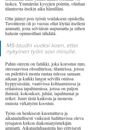
laskea. Ymmärrän kysyjien pointin, olinhan 
tilanteesta itsekin aika hämilläni. 
Olin jäänyt pois työstä voidakseni opiskella. 
Tavoitteeni oli jo vuosia ollut löytää itselleni 
ammatti, josta selviäisin uupumatta ja siihen 
halusin opinnoillani tähdätä. 
MS-taudin vuoksi koen, ettei 
nykyinen työni sovi minulle. 
Pahin oireeni on fatiikki, joka korostuu mm. 
stressaavissa olosuhteissa; tilanteissa, joissa 
on pidettävä monta rautaa tulessa samaan 
aikaan ja kaikki langat selvillä omissa 
hyppysissään, vaativissa kohtaamisissa ja 
erilaisissa tapahtumissa, joissa on paljon 
ihmisiä; kokoukset, juhlat, tapahtumat ja 
retket. Juuri tästä kaikesta ja monesta 
muusta virkatyöni koostuu. 
Työni on henkisesti kuormittava ja 
aikataulullisesti vaikeasti hallittavissa oleva 
työajaton kirkon diakoniatyöntekijän 
ammatti. Aikatauluhaasteita luo erityisesti 