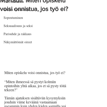
MS-tauti: Miten opiskelu
Tästä elämästä
voisi onnistua, jos työ ei?
Mielen hyvinvointi
Sopeutuminen
Seksuaalisuus ja seksi
Parisuhde ja rakkaus
Näkymättömät oireet
Miten opiskelu voisi onnistua, jos työ ei?
“Miten ihmeessä sä pystyt kolmiin 
opintoihin yhtä aikaa, jos et sä pysty töitä 
tekeen?”
Tämän ajatuksen sisältäviin kysymyksiin 
jouduin viime keväänä vastaamaan 
useammin kuin yhden käden sormilla voi 