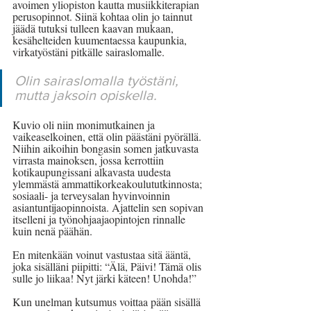
avoimen yliopiston kautta musiikkiterapian 
perusopinnot. Siinä kohtaa olin jo tainnut 
jäädä tutuksi tulleen kaavan mukaan, 
kesähelteiden kuumentaessa kaupunkia, 
virkatyöstäni pitkälle sairaslomalle. 
Olin sairaslomalla työstäni, 
mutta jaksoin opiskella. 
Kuvio oli niin monimutkainen ja 
vaikeaselkoinen, että olin päästäni pyörällä. 
Niihin aikoihin bongasin somen jatkuvasta 
virrasta mainoksen, jossa kerrottiin 
kotikaupungissani alkavasta uudesta 
ylemmästä ammattikorkeakoulututkinnosta; 
sosiaali- ja terveysalan hyvinvoinnin 
asiantuntijaopinnoista. Ajattelin sen sopivan 
itselleni ja työnohjaajaopintojen rinnalle 
kuin nenä päähän. 
En mitenkään voinut vastustaa sitä ääntä, 
joka sisälläni piipitti: “Älä, Päivi! Tämä olis 
sulle jo liikaa! Nyt järki käteen! Unohda!”
Kun unelman kutsumus voittaa pään sisällä 