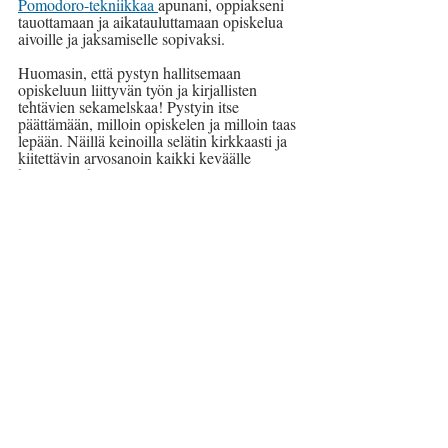
Pomodoro-tekniikkaa 
apunani, oppiakseni 
tauottamaan ja aikatauluttamaan opiskelua 
aivoille ja jaksamiselle sopivaksi. 
Huomasin, että pystyn hallitsemaan 
opiskeluun liittyvän työn ja kirjallisten 
tehtävien sekamelskaa! Pystyin itse 
päättämään, milloin opiskelen ja milloin taas 
lepään. Näillä keinoilla selätin kirkkaasti ja 
kiitettävin arvosanoin kaikki keväälle 
keräämäni haasteet!
Opinnot ja opintovapaa jatkuvat syksyllä. 
Se, mikä minusta isona tulee, on vielä avoin 
kysymys. 
Päivi
Elämässä blogi
MS-tauti
MS-tautia sairastava
sopeutuminen MS-tautiin
työkyky
MS-tauti ja uusi normaali
opiskelu
Tästä elämästä