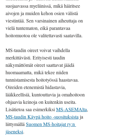
suojaavassa myeliinissä, mikä häiritsee 
aivojen ja muiden kehon osien välistä 
viestintää. Sen varsinainen aiheuttaja on 
vielä tuntematon, eikä parantavaa 
hoitomuotoa ole valitettavasti saatavilla.
MS-taudin oireet voivat vaihdella 
merkittävästi. Erityisesti taudin 
näkymättömät oireet saattavat jäädä 
huomaamatta, mikä tekee niiden 
tunnistamisesta hoitotyössä haastavaa. 
Oireiden etenemistä hidastavia, 
lääkkeellisiä, kuntouttavia ja omahoitoon 
ohjaavia keinoja on kuitenkin useita. 
Lisätietoa saa esimerkiksi 
MS-ASEMAlta
, 
MS-taudin Käypä hoito -suosituksista
 ja 
liittymällä 
Suomen MS-hoitajat ry:n 
jäseneksi
. 