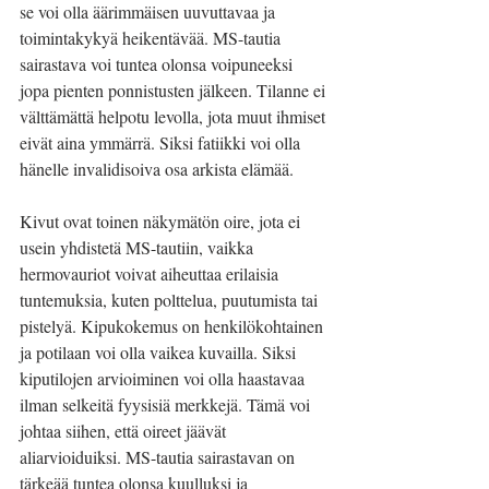
se voi olla äärimmäisen uuvuttavaa ja 
toimintakykyä heikentävää. MS-tautia 
sairastava voi tuntea olonsa voipuneeksi 
jopa pienten ponnistusten jälkeen. Tilanne ei 
välttämättä helpotu levolla, jota muut ihmiset 
eivät aina ymmärrä. Siksi fatiikki voi olla 
hänelle invalidisoiva osa arkista elämää.
Kivut ovat toinen näkymätön oire, jota ei 
usein yhdistetä MS-tautiin, vaikka 
hermovauriot voivat aiheuttaa erilaisia 
tuntemuksia, kuten polttelua, puutumista tai 
pistelyä. Kipukokemus on henkilökohtainen 
ja potilaan voi olla vaikea kuvailla. Siksi 
kiputilojen arvioiminen voi olla haastavaa 
ilman selkeitä fyysisiä merkkejä. Tämä voi 
johtaa siihen, että oireet jäävät 
aliarvioiduiksi. MS-tautia sairastavan on 
tärkeää tuntea olonsa kuulluksi ja 