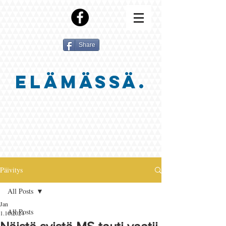
Share
ELÄMÄSSÄ.
Päivitys
All Posts
Jan
All Posts
1.10.2024