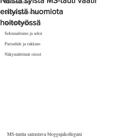
Näistä syistä MS-tauti vaatii
Tästä elämästä
erityistä huomiota
Mielen hyvinvointi
hoitotyössä
Sopeutuminen
Seksuaalisuus ja seksi
Parisuhde ja rakkaus
Näkymättömät oireet
 MS-tautia sairastava bloggajakollegani 