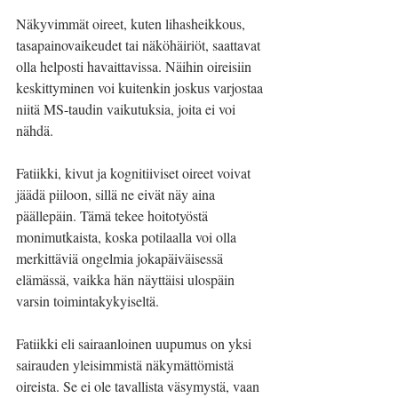
Näkyvimmät oireet, kuten lihasheikkous, 
tasapainovaikeudet tai näköhäiriöt, saattavat 
olla helposti havaittavissa. Näihin oireisiin 
keskittyminen voi kuitenkin joskus varjostaa 
niitä MS-taudin vaikutuksia, joita ei voi 
nähdä.
Fatiikki, kivut ja kognitiiviset oireet voivat 
jäädä piiloon, sillä ne eivät näy aina 
päällepäin. Tämä tekee hoitotyöstä 
monimutkaista, koska potilaalla voi olla 
merkittäviä ongelmia jokapäiväisessä 
elämässä, vaikka hän näyttäisi ulospäin 
varsin toimintakykyiseltä.
Fatiikki eli sairaanloinen uupumus on yksi 
sairauden yleisimmistä näkymättömistä 
oireista. Se ei ole tavallista väsymystä, vaan 