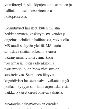
ymmärretyksi, sillä kipujen tunnistaminen ja 
hallinta on usein keskeinen osa 
hoitoprosessia.
Kognitiiviset haasteet, kuten muistin 
heikkeneminen, keskittymisvaikeudet ja 
ongelmat tehtävien hallinnassa, voivat olla 
MS-taudissa hyvin yleisiä. MS-tautia 
sairastava saattaa kokea tulevansa 
väärinymmärretyksi esimerkiksi 
työelämässä, joten esihenkilön ja 
työterveyshuollon hyvä yhteistyö on 
suositeltavaa. Sairauteen liittyvät 
kognitiiviset haasteet voivat vaikuttaa myös 
potilaan kykyyn suoriutua arjen askareista, 
vaikka fyysiset oireet olisivat vähäisiä.
MS-taudin näkymättömien oireiden 