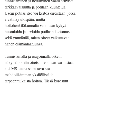
tunnistaminen ja hoitaminen vaatii erityistä 
tarkkaavaisuutta ja potilaan kuuntelua. 
Usein potilas itse voi kertoa oireistaan, jotka 
eivät näy ulospäin, mutta 
hoitohenkilökunnalta vaaditaan kykyä 
huomioida ja arvioida potilaan kertomusta 
sekä ymmärtää, miten oireet vaikuttavat 
hänen elämänlaatuunsa.
Tunnistamalla ja reagoimalla oikein 
näkymättömiin oireisiin voidaan varmistaa, 
että MS-tautia sairastava saa 
mahdollisimman yksilöllistä ja 
tarpeenmukaista hoitoa. Tässä korostuu 
moniammatillisen yhteistyön merkitys: 
lääkärien, hoitajien, fysioterapeuttien ja 
muiden asiantuntijoiden tulee olla valppaita 
ja toimia yhdessä potilaan parhaaksi.