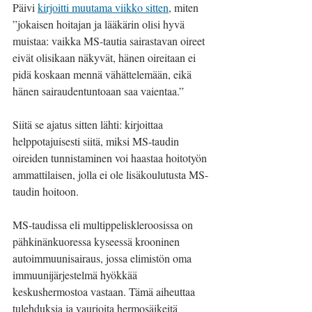
Päivi 
kirjoitti muutama viikko sitten
, miten 
”jokaisen hoitajan ja lääkärin olisi hyvä 
muistaa: vaikka MS-tautia sairastavan oireet 
eivät olisikaan näkyvät, hänen oireitaan ei 
pidä koskaan mennä vähättelemään, eikä 
hänen sairaudentuntoaan saa vaientaa.” 
Siitä se ajatus sitten lähti: kirjoittaa 
helppotajuisesti siitä, miksi MS-taudin 
oireiden tunnistaminen voi haastaa hoitotyön 
ammattilaisen, jolla ei ole lisäkoulutusta MS-
taudin hoitoon.
MS-taudissa eli multippeliskleroosissa on 
pähkinänkuoressa kyseessä krooninen 
autoimmuunisairaus, jossa elimistön oma 
immuunijärjestelmä hyökkää 
keskushermostoa vastaan. Tämä aiheuttaa 
tulehduksia ja vaurioita hermosäikeitä 