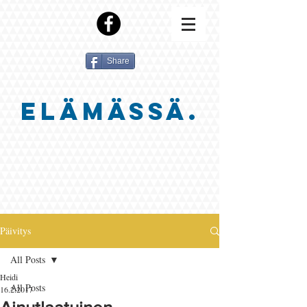
Share
ELÄMÄSSÄ.
Päivitys
All Posts
Heidi
All Posts
16.2.2017