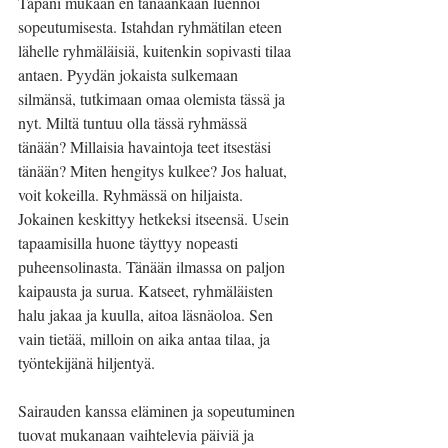
Tapani mukaan en tänäänkään luennoi 
sopeutumisesta. Istahdan ryhmätilan eteen 
lähelle ryhmäläisiä, kuitenkin sopivasti tilaa 
antaen. Pyydän jokaista sulkemaan 
silmänsä, tutkimaan omaa olemista tässä ja 
nyt. Miltä tuntuu olla tässä ryhmässä 
tänään? Millaisia havaintoja teet itsestäsi 
tänään? Miten hengitys kulkee? Jos haluat, 
voit kokeilla. Ryhmässä on hiljaista. 
Jokainen keskittyy hetkeksi itseensä. Usein 
tapaamisilla huone täyttyy nopeasti 
puheensolinasta. Tänään ilmassa on paljon 
kaipausta ja surua. Katseet, ryhmäläisten 
halu jakaa ja kuulla, aitoa läsnäoloa. Sen 
vain tietää, milloin on aika antaa tilaa, ja 
työntekijänä hiljentyä.
Sairauden kanssa eläminen ja sopeutuminen 
tuovat mukanaan vaihtelevia päiviä ja 