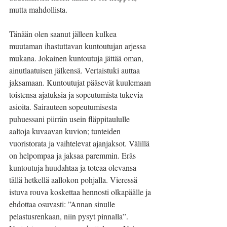
mutta mahdollista.
Tänään olen saanut jälleen kulkea 
muutaman ihastuttavan kuntoutujan arjessa 
mukana. Jokainen kuntoutuja jättää oman, 
ainutlaatuisen jälkensä. Vertaistuki auttaa 
jaksamaan. Kuntoutujat pääsevät kuulemaan 
toistensa ajatuksia ja sopeutumista tukevia 
asioita. Sairauteen sopeutumisesta 
puhuessani piirrän usein fläppitaululle 
aaltoja kuvaavan kuvion; tunteiden 
vuoristorata ja vaihtelevat ajanjaksot. Välillä 
on helpompaa ja jaksaa paremmin. Eräs 
kuntoutuja huudahtaa ja toteaa olevansa 
tällä hetkellä aallokon pohjalla. Vieressä 
istuva rouva koskettaa hennosti olkapäälle ja 
ehdottaa osuvasti: ”Annan sinulle 
pelastusrenkaan, niin pysyt pinnalla”. 