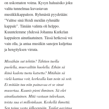
on uskomaton voima. Kysyn haluaisiko joku 
valita tunnelmaa kuvastavan 
musiikkikappaleen. Ryhmästä pyydetään: 
”Valitse sinä Heidi meidän ryhmälle 
kappale”. Tänään valinta oli helppo. 
Kuuntelemme yhdessä Johanna Kurkelan 
kappaleen ainutlaatuinen. Tässä hetkessä voi 
vain olla, ja antaa musiikin sanojen kuljettaa 
ja hengityksen virrata.
Missähän sut tehtiin? Tähtien tuolla 
puolella, muovailtiin huolella. Ethän sä 
ikinä kadota tuota katsetta? Mitähän sä 
vielä kantaa voit, korkealla kun noin sä soit. 
Ei mitään tuu niin painavaa et se sinut 
musertaa. Kaunis pieni ihminen. Sä olet 
ainutlaatuinen. Mitä vastaan tuleekaan, 
toista sua ei milloinkaan. Keskellä ihmettä. 
Sen tajuu vasta jälkeenpäin. Taidat aavistaa 