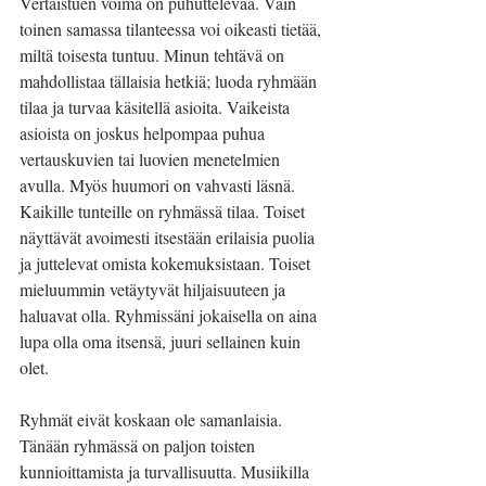
Vertaistuen voima on puhuttelevaa. Vain 
toinen samassa tilanteessa voi oikeasti tietää, 
miltä toisesta tuntuu. Minun tehtävä on 
mahdollistaa tällaisia hetkiä; luoda ryhmään 
tilaa ja turvaa käsitellä asioita. Vaikeista 
asioista on joskus helpompaa puhua 
vertauskuvien tai luovien menetelmien 
avulla. Myös huumori on vahvasti läsnä. 
Kaikille tunteille on ryhmässä tilaa. Toiset 
näyttävät avoimesti itsestään erilaisia puolia 
ja juttelevat omista kokemuksistaan. Toiset 
mieluummin vetäytyvät hiljaisuuteen ja 
haluavat olla. Ryhmissäni jokaisella on aina 
lupa olla oma itsensä, juuri sellainen kuin 
olet.
Ryhmät eivät koskaan ole samanlaisia. 
Tänään ryhmässä on paljon toisten 
kunnioittamista ja turvallisuutta. Musiikilla 