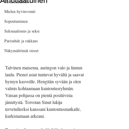
Ainutlaatuinen
Tästä elämästä
Mielen hyvinvointi
Sopeutuminen
Seksuaalisuus ja seksi
Parisuhde ja rakkaus
Näkymättömät oireet
Talvinen maisema, auringon valo ja linnun 
laulu. Pienet asiat tuntuvat hyvältä ja saavat 
hymyn kasvoille. Hengitän syvään ja olen 
valmis kohtaamaan kuntoutusryhmän. 
Vatsan pohjassa on pientä positiivista 
jännitystä. Toivotan Sinut lukija 
tervetulleeksi kanssani kuntoutusmatkalle, 
kurkistamaan arkeani.