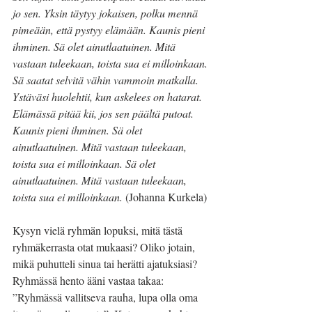
jo sen. Yksin täytyy jokaisen, polku mennä 
pimeään, että pystyy elämään. Kaunis pieni 
ihminen. Sä olet ainutlaatuinen. Mitä 
vastaan tuleekaan, toista sua ei milloinkaan. 
Sä saatat selvitä vähin vammoin matkalla. 
Ystäväsi huolehtii, kun askelees on hatarat. 
Elämässä pitää kii, jos sen päältä putoat. 
Kaunis pieni ihminen. Sä olet 
ainutlaatuinen. Mitä vastaan tuleekaan, 
toista sua ei milloinkaan. Sä olet 
ainutlaatuinen. Mitä vastaan tuleekaan, 
toista sua ei milloinkaan.
 (Johanna Kurkela)
Kysyn vielä ryhmän lopuksi, mitä tästä 
ryhmäkerrasta otat mukaasi? Oliko jotain, 
mikä puhutteli sinua tai herätti ajatuksiasi? 
Ryhmässä hento ääni vastaa takaa: 
”Ryhmässä vallitseva rauha, lupa olla oma 