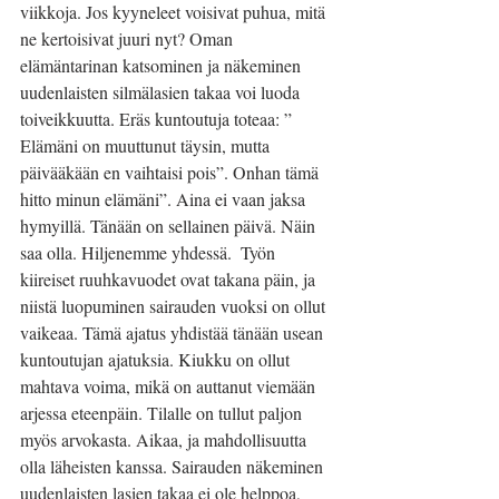
viikkoja. Jos kyyneleet voisivat puhua, mitä 
ne kertoisivat juuri nyt? Oman 
elämäntarinan katsominen ja näkeminen 
uudenlaisten silmälasien takaa voi luoda 
toiveikkuutta. Eräs kuntoutuja toteaa: ” 
Elämäni on muuttunut täysin, mutta 
päivääkään en vaihtaisi pois”. Onhan tämä 
hitto minun elämäni”. Aina ei vaan jaksa 
hymyillä. Tänään on sellainen päivä. Näin 
saa olla. Hiljenemme yhdessä.  Työn 
kiireiset ruuhkavuodet ovat takana päin, ja 
niistä luopuminen sairauden vuoksi on ollut 
vaikeaa. Tämä ajatus yhdistää tänään usean 
kuntoutujan ajatuksia. Kiukku on ollut 
mahtava voima, mikä on auttanut viemään 
arjessa eteenpäin. Tilalle on tullut paljon 
myös arvokasta. Aikaa, ja mahdollisuutta 
olla läheisten kanssa. Sairauden näkeminen 
uudenlaisten lasien takaa ei ole helppoa, 