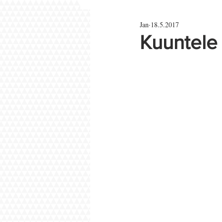
Jan
18.5.2017
Parisuhde ja rakkaus
Kuuntele