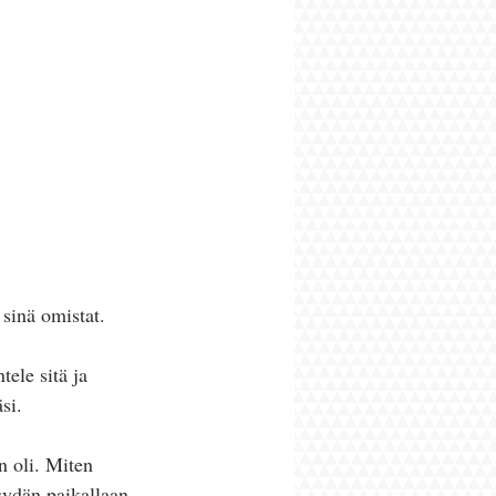
 sinä omistat.
ele sitä ja 
si.
 oli. Miten 
 sydän paikallaan 