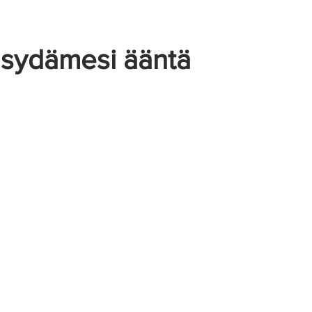
Näkymättömät oireet
 sydämesi ääntä