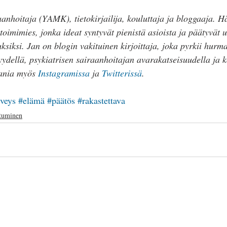
nhoitaja (YAMK), tietokirjailija, kouluttaja ja bloggaaja. H
oimimies, jonka ideat syntyvät pienistä asioista ja päätyvät 
uksiksi. Jan on blogin vakituinen kirjoittaja, joka pyrkii hurm
yydellä, psykiatrisen sairaanhoitajan avarakatseisuudella ja k
Jania myös 
Instagramissa
 ja 
Twitterissä
. 
rveys
#elämä
#päätös
#rakastettava
tuminen