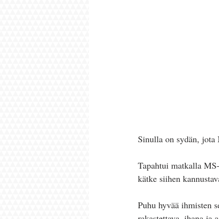
Sinulla on sydän, jota 
Tapahtui matkalla MS-t
kätke siihen kannustava
Puhu hyvää ihmisten se
rakastettava, ihana ja 