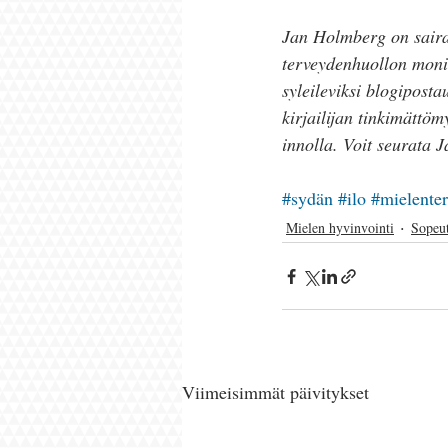
Jan Holmberg on sairaa
terveydenhuollon monit
syleileviksi blogiposta
kirjailijan tinkimättöm
innolla. Voit seurata 
#sydän
#ilo
#mielente
Mielen hyvinvointi
Sopeu
Viimeisimmät päivitykset