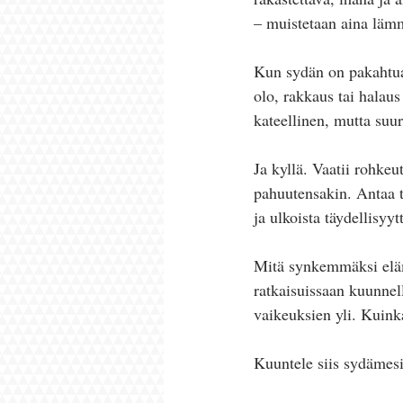
– muistetaan aina läm
Kun sydän on pakahtua 
olo, rakkaus tai halaus
kateellinen, mutta suur
Ja kyllä. Vaatii rohkeu
pahuutensakin. Antaa t
ja ulkoista täydellisyytt
Mitä synkemmäksi eläm
ratkaisuissaan kuunnel
vaikeuksien yli. Kuink
Kuuntele siis sydämesi