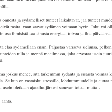
möllä.
onnesta ja sydämelliset tunteet läikähtävät, jaa tunteet muid
 eivät rasita, vaan saavat sydämen voimaan hyvin. Joku voi oll
in osa ihmisistä saa sinusta energiaa, toivoa ja iloa päiväänsä.
tta elää sydämellään ensin. Paljastaa värisevä sielunsa, pelkon
unteiden tulla ja mennä maailmassa, joka arvostaa usein juuri
ä. 
ä joskus menee, sitä tarkemmin sydäntä ja sisäistä voimaa k
la. Se kun on vastaisku stressille, lohduttomuudelle ja auttaa
a usein oletkaan ajatellut järkesi sanovan toista, mutta…
 ääntä.