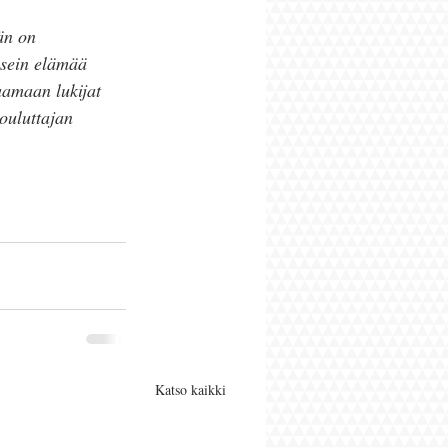
än on 
usein elämää 
aamaan lukijat 
ouluttajan 
Katso kaikki