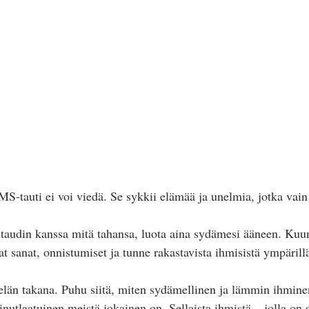
MS-tauti ei voi viedä. Se sykkii elämää ja unelmia, jotka vain
audin kanssa mitä tahansa, luota aina sydämesi ääneen. Kuunt
t sanat, onnistumiset ja tunne rakastavista ihmisistä ympärillä
län takana. Puhu siitä, miten sydämellinen ja lämmin ihminen
ainutlaatuinen meistä jokainen on. Sellaista ihmistä – jolla on