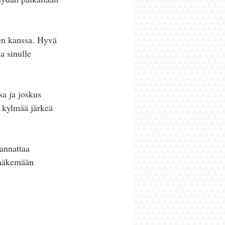
en kanssa. Hyvä 
a sinulle 
sa ja joskus 
 kylmää järkeä 
annattaa 
 näkemään 