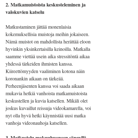
2. Matkamuistoista keskusteleminen ja 
valokuvien katselu
Matkustaminen jättää monenlaisia 
kokemuksellisia muistoja meihin jokaiseen. 
Nämä muistot on mahdollista herättää eloon 
hyvinkin yksinkertaisilla keinoilla. Matkalla 
saamme viettää usein aika stressitöntä aikaa 
yhdessä tärkeiden ihmisten kanssa. 
Kiireettömyyden vaaliminen kotona näin 
koronankin aikaan on tärkeää. 
Perheenjäsenten kanssa voi saada aikaan 
mukavia hetkiä vanhoista matkamuistoista 
keskustellen ja kuvia katsellen. Mikäli olet 
joskus kuvaillut reissuja videokamarella, voi 
nyt olla hyvä hetki käynnistää uusi matka 
vanhoja videonauhoja katsellen.
3. Matkustelu makuuhuoneen sängyllä 