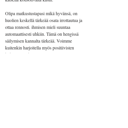
Olipa matkustustapasi mikä hyvänsä, on 
huolien keskellä tärkeää osata irrottautua ja 
ottaa rennosti. ihmisen mieli suuntaa 
automaattisesti uhkiin. Tämä on hengissä 
säilymisen kannalta tärkeää. Voimme 
kuitenkin harjoitella myös positiivisten 
kokemusten herättämistä eri aisteja 
hyödyntäen. Voimme suunnata huomiomme 
tietoisesti pois ajatuksista ja huolista 
johonkin muuhun, erilaisia tekniikoita 
hyödyntäen – esimerkiksi mielikuviin, 
tekemiseen, hengitykseen, musiikkiin tai 
olemisen tilaan. 
Mukavia matkustushetkiä sinne kotisohville 
- nyt on aika mielikuvitukselle ja 
luovuudelle. 