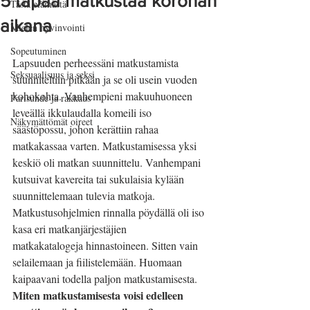
5 tapaa matkustaa koronan
Tästä elämästä
aikana
Mielen hyvinvointi
Sopeutuminen
Lapsuuden perheessäni matkustamista 
Seksuaalisuus ja seksi
suunniteltiin pitkään ja se oli usein vuoden 
kohokohta. Vanhempieni makuuhuoneen 
Parisuhde ja rakkaus
leveällä ikkulaudalla komeili iso 
Näkymättömät oireet
säästöpossu, johon kerättiin rahaa 
matkakassaa varten. Matkustamisessa yksi 
keskiö oli matkan suunnittelu. Vanhempani 
kutsuivat kavereita tai sukulaisia kylään 
suunnittelemaan tulevia matkoja. 
Matkustusohjelmien rinnalla pöydällä oli iso 
kasa eri matkanjärjestäjien
matkakatalogeja hinnastoineen. Sitten vain 
selailemaan ja fiilistelemään. Huomaan 
kaipaavani todella paljon matkustamisesta. 
Miten matkustamisesta voisi edelleen 