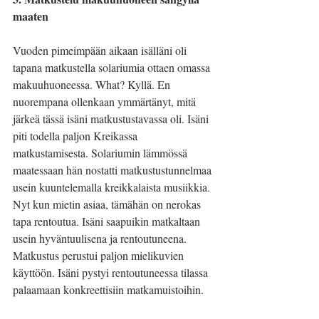
maaten
Vuoden pimeimpään aikaan isälläni oli 
tapana matkustella solariumia ottaen omassa 
makuuhuoneessa. What? Kyllä. En 
nuorempana ollenkaan ymmärtänyt, mitä 
järkeä tässä isäni matkustustavassa oli. Isäni 
piti todella paljon Kreikassa 
matkustamisesta. Solariumin lämmössä 
maatessaan hän nostatti matkustustunnelmaa 
usein kuuntelemalla kreikkalaista musiikkia. 
Nyt kun mietin asiaa, tämähän on nerokas 
tapa rentoutua. Isäni saapuikin matkaltaan 
usein hyväntuulisena ja rentoutuneena. 
Matkustus perustui paljon mielikuvien
käyttöön. Isäni pystyi rentoutuneessa tilassa 
palaamaan konkreettisiin matkamuistoihin.