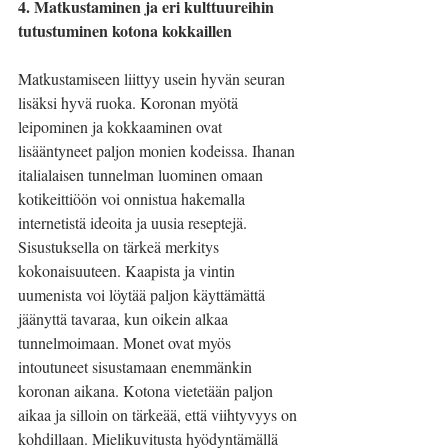
4. Matkustaminen ja eri kulttuureihin 
tutustuminen kotona kokkaillen
Matkustamiseen liittyy usein hyvän seuran 
lisäksi hyvä ruoka. Koronan myötä 
leipominen ja kokkaaminen ovat 
lisääntyneet paljon monien kodeissa. Ihanan 
italialaisen tunnelman luominen omaan 
kotikeittiöön voi onnistua hakemalla 
internetistä ideoita ja uusia reseptejä. 
Sisustuksella on tärkeä merkitys 
kokonaisuuteen. Kaapista ja vintin 
uumenista voi löytää paljon käyttämättä 
jäänyttä tavaraa, kun oikein alkaa 
tunnelmoimaan. Monet ovat myös 
intoutuneet sisustamaan enemmänkin 
koronan aikana. Kotona vietetään paljon 
aikaa ja silloin on tärkeää, että viihtyvyys on 
kohdillaan. Mielikuvitusta hyödyntämällä 