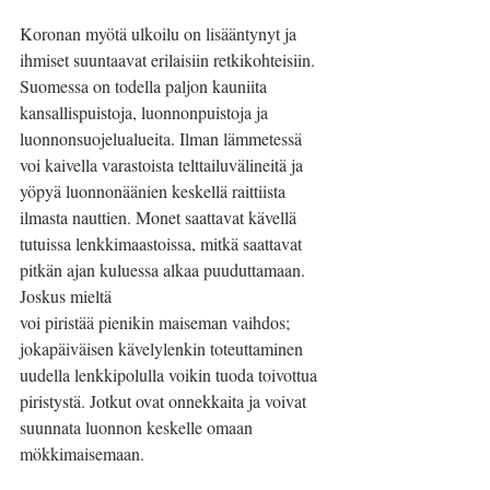
Koronan myötä ulkoilu on lisääntynyt ja 
ihmiset suuntaavat erilaisiin retkikohteisiin. 
Suomessa on todella paljon kauniita 
kansallispuistoja, luonnonpuistoja ja 
luonnonsuojelualueita. Ilman lämmetessä 
voi kaivella varastoista telttailuvälineitä ja 
yöpyä luonnonäänien keskellä raittiista 
ilmasta nauttien. Monet saattavat kävellä 
tutuissa lenkkimaastoissa, mitkä saattavat 
pitkän ajan kuluessa alkaa puuduttamaan. 
Joskus mieltä
voi piristää pienikin maiseman vaihdos; 
jokapäiväisen kävelylenkin toteuttaminen 
uudella lenkkipolulla voikin tuoda toivottua 
piristystä. Jotkut ovat onnekkaita ja voivat 
suunnata luonnon keskelle omaan 
mökkimaisemaan.