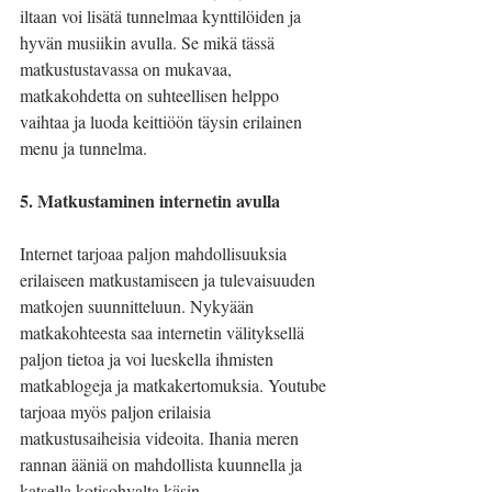
iltaan voi lisätä tunnelmaa kynttilöiden ja 
hyvän musiikin avulla. Se mikä tässä 
matkustustavassa on mukavaa, 
matkakohdetta on suhteellisen helppo 
vaihtaa ja luoda keittiöön täysin erilainen 
menu ja tunnelma. 
5. Matkustaminen internetin avulla
Internet tarjoaa paljon mahdollisuuksia 
erilaiseen matkustamiseen ja tulevaisuuden 
matkojen suunnitteluun. Nykyään 
matkakohteesta saa internetin välityksellä 
paljon tietoa ja voi lueskella ihmisten 
matkablogeja ja matkakertomuksia. Youtube 
tarjoaa myös paljon erilaisia 
matkustusaiheisia videoita. Ihania meren 
rannan ääniä on mahdollista kuunnella ja 
katsella kotisohvalta käsin.