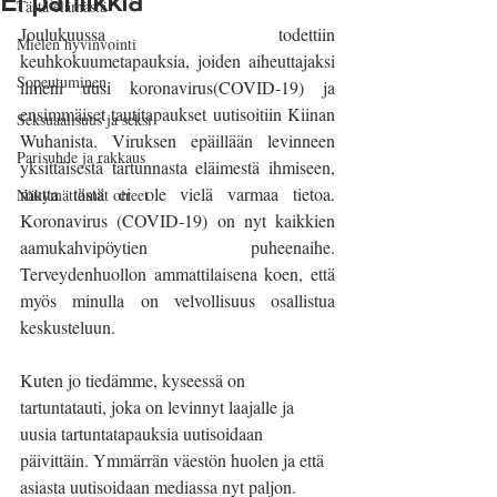
Ei paniikkia
Tästä elämästä
Joulukuussa todettiin 
Mielen hyvinvointi
keuhkokuumetapauksia, joiden aiheuttajaksi 
Sopeutuminen
ilmeni uusi koronavirus(COVID-19) ja 
ensimmäiset tautitapaukset uutisoitiin Kiinan 
Seksuaalisuus ja seksi
Wuhanista. Viruksen epäillään levinneen 
Parisuhde ja rakkaus
yksittäisestä tartunnasta eläimestä ihmiseen, 
mutta tästä ei ole vielä varmaa tietoa. 
Näkymättömät oireet
Koronavirus (COVID-19) on nyt kaikkien 
aamukahvipöytien puheenaihe. 
Terveydenhuollon ammattilaisena koen, että 
myös minulla on velvollisuus osallistua 
keskusteluun. 
Kuten jo tiedämme, kyseessä on 
tartuntatauti, joka on levinnyt laajalle ja 
uusia tartuntatapauksia uutisoidaan 
päivittäin. Ymmärrän väestön huolen ja että 
asiasta uutisoidaan mediassa nyt paljon. 