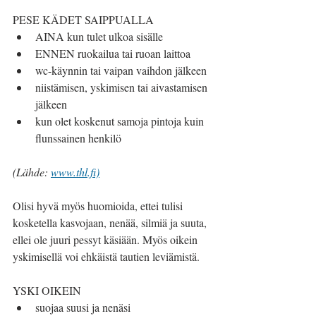
PESE KÄDET SAIPPUALLA
AINA kun tulet ulkoa sisälle
ENNEN ruokailua tai ruoan laittoa
wc-käynnin tai vaipan vaihdon jälkeen
niistämisen, yskimisen tai aivastamisen 
jälkeen
kun olet koskenut samoja pintoja kuin 
flunssainen henkilö
(Lähde: 
www.thl.fi)
Olisi hyvä myös huomioida, ettei tulisi 
kosketella kasvojaan, nenää, silmiä ja suuta, 
ellei ole juuri pessyt käsiään. Myös oikein 
yskimisellä voi ehkäistä tautien leviämistä.
YSKI OIKEIN
suojaa suusi ja nenäsi 