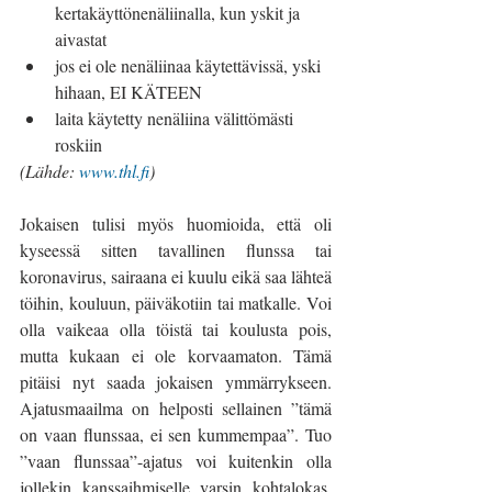
kertakäyttönenäliinalla, kun yskit ja 
aivastat
jos ei ole nenäliinaa käytettävissä, yski 
hihaan, EI KÄTEEN
laita käytetty nenäliina välittömästi 
roskiin
(Lähde: 
www.thl.fi
)
Jokaisen tulisi myös huomioida, että oli 
kyseessä sitten tavallinen flunssa tai 
koronavirus, sairaana ei kuulu eikä saa lähteä 
töihin, kouluun, päiväkotiin tai matkalle. Voi 
olla vaikeaa olla töistä tai koulusta pois, 
mutta kukaan ei ole korvaamaton. Tämä 
pitäisi nyt saada jokaisen ymmärrykseen. 
Ajatusmaailma on helposti sellainen ”tämä 
on vaan flunssaa, ei sen kummempaa”. Tuo 
”vaan flunssaa”-ajatus voi kuitenkin olla 
jollekin kanssaihmiselle varsin kohtalokas. 