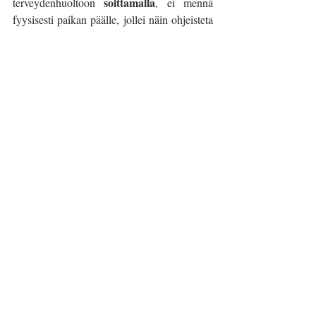
soittamalla
terveydenhuoltoon 
, ei mennä 
fyysisesti paikan päälle, jollei näin ohjeisteta 
soiton jälkeen.
Kuten otsikko sanoo, ei mennä paniikkiin, 
mutta ollaan varovaisempia ja tarkempia, että 
taudin leviämistä saadaan ehkäistyä. Näinä 
aikoina kättely on parempi jättää väliin ja 
ruuhkabussissa voi yrittää olla koskematta 
paljaalla kädellä pintoihin. Maalaisjärjellä ja 
rauhallisuudella mennään pitkälle!
Heidi A.
#koronavirus
#ennaltaehkäisy
#käsienpesu
#yskioikein
#infektioidentorjunta