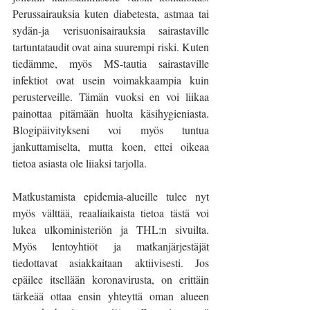
Perussairauksia kuten diabetesta, astmaa tai 
sydän-ja verisuonisairauksia sairastaville 
tartuntataudit ovat aina suurempi riski. Kuten 
tiedämme, myös MS-tautia sairastaville 
infektiot ovat usein voimakkaampia kuin 
perusterveille. Tämän vuoksi en voi liikaa 
painottaa pitämään huolta käsihygieniasta. 
Blogipäivitykseni voi myös tuntua 
jankuttamiselta, mutta koen, ettei oikeaa 
tietoa asiasta ole liiaksi tarjolla.
Matkustamista epidemia-alueille tulee nyt 
myös välttää, reaaliaikaista tietoa tästä voi 
lukea ulkoministeriön ja THL:n sivuilta. 
Myös lentoyhtiöt ja matkanjärjestäjät 
tiedottavat asiakkaitaan aktiivisesti. Jos 
epäilee itsellään koronavirusta, on erittäin 
tärkeää ottaa ensin yhteyttä oman alueen 