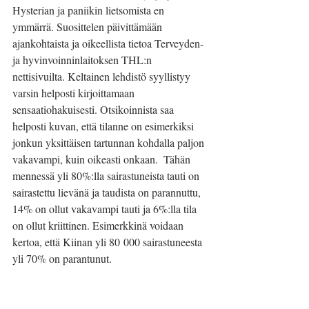
Hysterian ja paniikin lietsomista en 
ymmärrä. Suosittelen päivittämään 
ajankohtaista ja oikeellista tietoa Terveyden-
ja hyvinvoinninlaitoksen THL:n 
nettisivuilta. Keltainen lehdistö syyllistyy 
varsin helposti kirjoittamaan 
sensaatiohakuisesti. Otsikoinnista saa 
helposti kuvan, että tilanne on esimerkiksi 
jonkun yksittäisen tartunnan kohdalla paljon 
vakavampi, kuin oikeasti onkaan.  Tähän 
mennessä yli 80%:lla sairastuneista tauti on 
sairastettu lievänä ja taudista on parannuttu, 
14% on ollut vakavampi tauti ja 6%:lla tila 
on ollut kriittinen. Esimerkkinä voidaan 
kertoa, että Kiinan yli 80 000 sairastuneesta 
yli 70% on parantunut. 