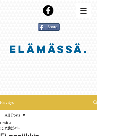
Share
ELÄMÄSSÄ.
Päivitys
All Posts
Heidi A.
All Posts
12.3.2020