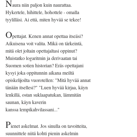
N
aura niin paljon kuin naurattaa. 
Hykertele, hihittele, hohottele - omalla 
tyylilläsi. Ai että, miten hyvää se tekee!
O
pettajat. Kenen annat opettaa itseäsi? 
Aikuisena voit valita. Mikä on tärkeintä, 
mitä olet joltain opettajaltasi oppinut? 
Muistatko logaritmin ja derivaatan tai 
Suomen sotien historian? Eräs opettajani 
kysyi joka oppitunnin aikana meiltä 
opiskelijoilta vuorotellen: "Mitä hyvää annat 
tänään itsellesi?" "Luen hyvää kirjaa, käyn 
lenkillä, ostan suklaapatukan, lämmitän 
saunan, käyn kaverin
kanssa lempikahvilassani..."
P
ienet askelmat. Jos sinulla on tavoitteita, 
suunnittele niitä kohti pienin askelmin 