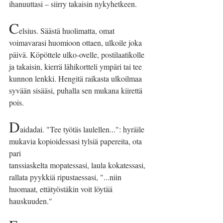
ihanuuttasi – siirry takaisin nykyhetkeen.
C
elsius. Säästä huolimatta, omat 
voimavarasi huomioon ottaen, ulkoile joka 
päivä. Köpöttele ulko-ovelle, postilaatikolle 
ja takaisin, kierrä lähikortteli ympäri tai tee 
kunnon lenkki. Hengitä raikasta ulkoilmaa 
syvään sisääsi, puhalla sen mukana kiirettä 
pois.
D
aidadai. "Tee työtäs laulellen...": hyräile 
mukavia kopioidessasi tylsiä papereita, ota 
pari
tanssiaskelta mopatessasi, laula kokatessasi, 
rallata pyykkiä ripustaessasi, "...niin 
huomaat, ettätyöstäkin voit löytää 
hauskuuden."