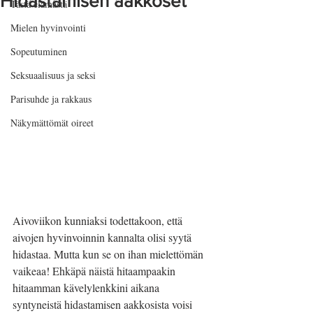
Hidastamisen aakkoset
Tästä elämästä
Mielen hyvinvointi
Sopeutuminen
Seksuaalisuus ja seksi
Parisuhde ja rakkaus
Näkymättömät oireet
Aivoviikon kunniaksi todettakoon, että 
aivojen hyvinvoinnin kannalta olisi syytä 
hidastaa. Mutta kun se on ihan mielettömän 
vaikeaa! Ehkäpä näistä hitaampaakin 
hitaamman kävelylenkkini aikana 
syntyneistä hidastamisen aakkosista voisi 