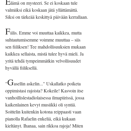
E
lämä on mysteeri. Se ei koskaan tule 
valmiiksi eikä koskaan jätä yllättämättä. 
Siksi on tärkeää keskittyä päivään kerrallaan.
F
iilis. Emme voi muuttaa kaikkea, mutta 
suhtautumisemme voimme muuttaa – siis 
sen fiiliksen! Tee mahdollisuuksien mukaan 
kaikkea sellaista, mistä tulee hyvä mieli. Ja 
yritä tehdä tympeimmätkin velvollisuudet 
hyvällä fiiliksellä.
G
"
asellin askelin..." Uskallatko poiketa 
oppimistasi rajoista? Kokeile! Kasvoin itse 
vanhoillislestadiolaisessa ilmapiirissä, jossa 
kaikenlainen kevyt musiikki oli syntiä. 
Soittelin kuitenkin kotona reippaasti vaan 
pianolla Rafaelin enkeliä, eikä kukaan 
kieltänyt. Ihanaa, sain rikkoa rajoja! Miten 