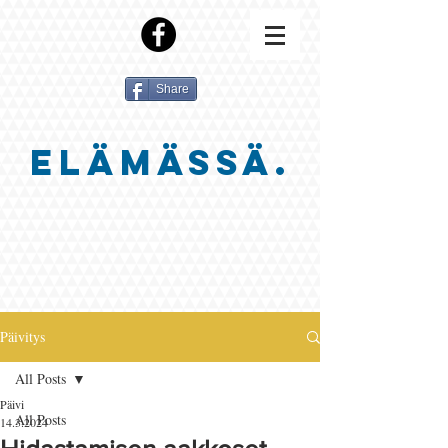
Share
ELÄMÄSSÄ.
Päivitys
All Posts
Päivi
All Posts
14.3.2024