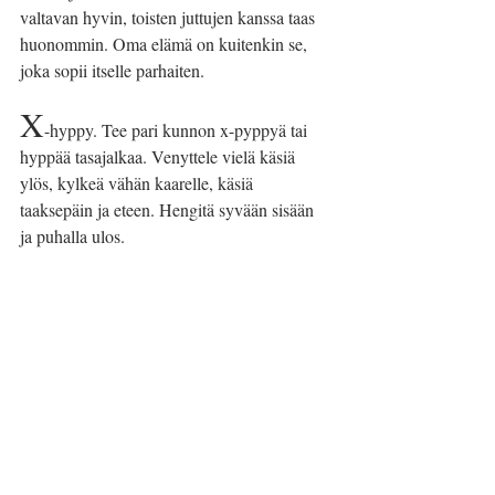
valtavan hyvin, toisten juttujen kanssa taas 
huonommin. Oma elämä on kuitenkin se, 
joka sopii itselle parhaiten.
X
-hyppy. Tee pari kunnon x-pyppyä tai 
hyppää tasajalkaa. Venyttele vielä käsiä 
ylös, kylkeä vähän kaarelle, käsiä 
taaksepäin ja eteen. Hengitä syvään sisään 
ja puhalla ulos.
Y
stävyys. Mieti, kenen kanssa vietät 
aikaasi. Ystävyys ei ole oikein, jos se 
kuluttaa. Ystävyys ei ole myöskään oikein, 
jos itse käytät hyväksesi heikompaa. Kun 
hidastat, opit senkin, kenen kanssa sinun on 
hyvä olla. Jos jäät jonkun vauhdista, anna 
mennä, vaikka se tekee kipeää. Jos ystävyys 
on todellista, vauhdit vielä tasaantuvat ja 