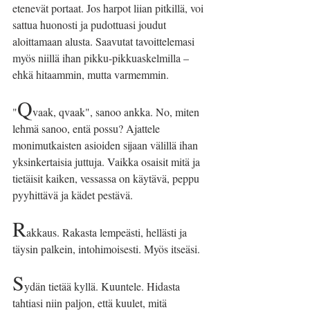
etenevät portaat. Jos harpot liian pitkillä, voi 
sattua huonosti ja pudottuasi joudut 
aloittamaan alusta. Saavutat tavoittelemasi 
myös niillä ihan pikku-pikkuaskelmilla – 
ehkä hitaammin, mutta varmemmin.
Q
"
vaak, qvaak", sanoo ankka. No, miten 
lehmä sanoo, entä possu? Ajattele 
monimutkaisten asioiden sijaan välillä ihan 
yksinkertaisia juttuja. Vaikka osaisit mitä ja 
tietäisit kaiken, vessassa on käytävä, peppu 
pyyhittävä ja kädet pestävä.
R
akkaus. Rakasta lempeästi, hellästi ja 
täysin palkein, intohimoisesti. Myös itseäsi.
S
ydän tietää kyllä. Kuuntele. Hidasta 
tahtiasi niin paljon, että kuulet, mitä 