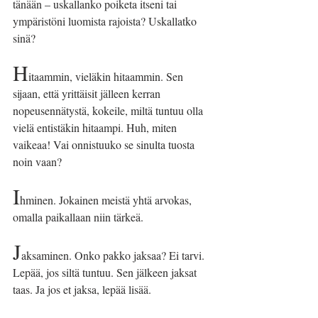
tänään – uskallanko poiketa itseni tai 
ympäristöni luomista rajoista? Uskallatko 
sinä?
H
itaammin, vieläkin hitaammin. Sen 
sijaan, että yrittäisit jälleen kerran 
nopeusennätystä, kokeile, miltä tuntuu olla 
vielä entistäkin hitaampi. Huh, miten 
vaikeaa! Vai onnistuuko se sinulta tuosta 
noin vaan?
I
hminen. Jokainen meistä yhtä arvokas, 
omalla paikallaan niin tärkeä.
J
aksaminen. Onko pakko jaksaa? Ei tarvi. 
Lepää, jos siltä tuntuu. Sen jälkeen jaksat 
taas. Ja jos et jaksa, lepää lisää.