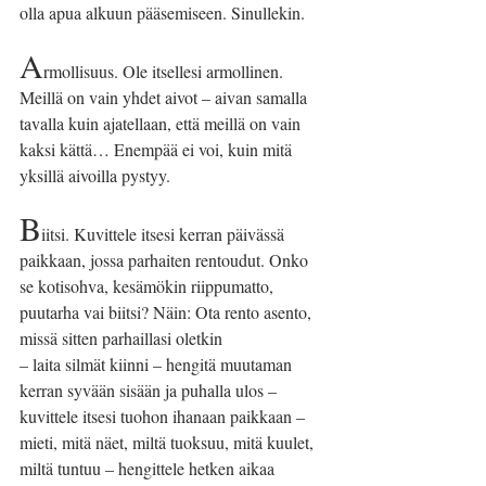
olla apua alkuun pääsemiseen. Sinullekin.
A
rmollisuus. Ole itsellesi armollinen. 
Meillä on vain yhdet aivot – aivan samalla 
tavalla kuin ajatellaan, että meillä on vain 
kaksi kättä… Enempää ei voi, kuin mitä 
yksillä aivoilla pystyy.
B
iitsi. Kuvittele itsesi kerran päivässä 
paikkaan, jossa parhaiten rentoudut. Onko 
se kotisohva, kesämökin riippumatto, 
puutarha vai biitsi? Näin: Ota rento asento, 
missä sitten parhaillasi oletkin
– laita silmät kiinni – hengitä muutaman 
kerran syvään sisään ja puhalla ulos – 
kuvittele itsesi tuohon ihanaan paikkaan – 
mieti, mitä näet, miltä tuoksuu, mitä kuulet, 
miltä tuntuu – hengittele hetken aikaa 