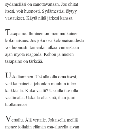
sydämelläsi on sanottavanaan. Jos ohitat 
itsesi, voit huonosti. Sydämestäsi löytyy 
vastaukset. Käytä niitä järkesi kanssa.
T
asapaino. Ihminen on monimutkainen 
kokonaisuus. Jos joku osa kokonaisuudesta 
voi huonosti, toinenkin alkaa viimeistään 
ajan myötä reagoida. Kehon ja mielen 
tasapaino on tärkeää.
U
skaltaminen. Uskalla olla oma itsesi, 
vaikka paineita johonkin muuhun tulee 
kaikkialta. Kuka vaatii? Uskalla itse olla 
vaatimatta. Uskalla olla sinä, ihan juuri 
tuollaisenasi.
V
ertailu. Älä vertaile. Jokaisella meillä 
menee jollakin elämän osa-alueella aivan 