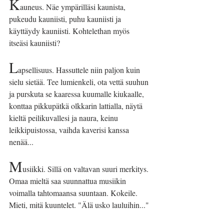
K
auneus. Näe ympärilläsi kaunista, 
pukeudu kauniisti, puhu kauniisti ja 
käyttäydy kauniisti. Kohtelethan myös 
itseäsi kauniisti?
L
apsellisuus. Hassuttele niin paljon kuin 
sielu sietää. Tee lumienkeli, ota vettä suuhun 
ja purskuta se kaaressa kuumalle kiukaalle, 
konttaa pikkupätkä olkkarin lattialla, näytä 
kieltä peilikuvallesi ja naura, keinu 
leikkipuistossa, vaihda kaverisi kanssa 
nenää...
M
usiikki. Sillä on valtavan suuri merkitys. 
Omaa mieltä saa suunnattua musiikin 
voimalla tahtomaansa suuntaan. Kokeile. 
Mieti, mitä kuuntelet. "Älä usko lauluihin..."