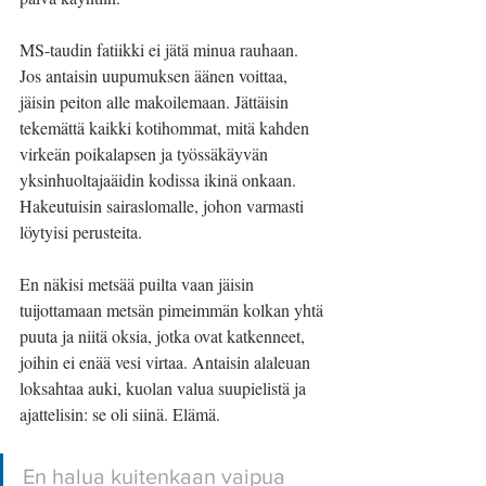
MS-taudin fatiikki ei jätä minua rauhaan. 
Jos antaisin uupumuksen äänen voittaa, 
jäisin peiton alle makoilemaan. Jättäisin 
tekemättä kaikki kotihommat, mitä kahden 
virkeän poikalapsen ja työssäkäyvän 
yksinhuoltajaäidin kodissa ikinä onkaan. 
Hakeutuisin sairaslomalle, johon varmasti 
löytyisi perusteita. 
En näkisi metsää puilta vaan jäisin 
tuijottamaan metsän pimeimmän kolkan yhtä 
puuta ja niitä oksia, jotka ovat katkenneet, 
joihin ei enää vesi virtaa. Antaisin alaleuan 
loksahtaa auki, kuolan valua suupielistä ja 
ajattelisin: se oli siinä. Elämä.
En halua kuitenkaan vaipua 