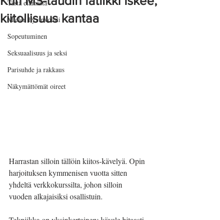
Kun MS-taudin fatiikki iskee,
Tästä elämästä
kiitollisuus kantaa
Mielen hyvinvointi
Sopeutuminen
Seksuaalisuus ja seksi
Parisuhde ja rakkaus
Näkymättömät oireet
Harrastan silloin tällöin kiitos-kävelyä. Opin 
harjoituksen kymmenisen vuotta sitten 
yhdeltä verkkokurssilta, johon silloin 
vuoden alkajaisiksi osallistuin. 
Tekniikka on yksinkertainen: kävele hitaasti, 