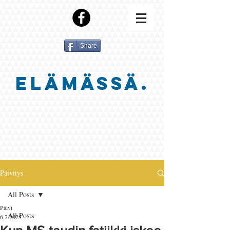
Share
ELÄMÄSSÄ.
Päivitys
All Posts
Päivi
All Posts
6.2.2025