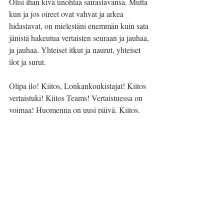
Olisi ihan kiva unohtaa sairastavansa. Mutta 
kun ja jos oireet ovat vahvat ja arkea 
hidastavat, on mielestäni enemmän kuin sata 
jänistä hakeutua vertaisten seuraan ja jauhaa, 
ja jauhaa. Yhteiset itkut ja naurut, yhteiset 
ilot ja surut.
Olipa ilo! Kiitos, Lonkankoukistajat! Kiitos 
vertaistuki! Kiitos Teams! Vertaistuessa on 
voimaa! Huomenna on uusi päivä. Kiitos.
Päivi Kemell sairastaa MS-tautia. Hän on 
diakoniatyöntekijä, työnohjaaja, 
sielunhoitaja, podcast-tuottaja ja bloggaaja 
sekä henkisen hyvinvoinnin asiantuntija. 
Päivi kokee tärkeimmäksi tehtäväkseen 
peräänkuuluttaa ihmisten omia 
voimavaroja, ja hän etsii elämän epäkohtiin 
ratkaisuja kokonaisvaltaisesta itsensä 