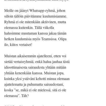
Meille on jäänyt Whatsapp-ryhmä, johon 
silloin tällöin päivitämme kuulumisiamme. 
Ryhmä ei ole mitenkään aktiivinen, mutta 
olemassa kuitenkin. Tällä viikolla 
halusimme muutaman kanssa jakaa tämän 
hetken kuulumisia myös Teamsissa. Olipa 
ilo, kiitos vertaiset!
Muistan aikaisemmin ajatelleeni, etten voi 
sietää vertaisryhmiä, enkä halua jauhaa tästä 
idioottimaisesta sairaudesta yhtään mitään 
yhtään kenenkään kanssa. Muistan jopa, 
kuinka yksi ystäväni kehotti minua olemaan 
ajattelematta ja puhumatta sairaudestani, 
koska ”se, mikä ei ole mielessä, sitä ei ole 
olemassa”. Täh?