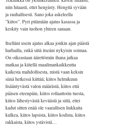
niin hitaasti, ettet hengästy. Hengitä syvään 
ja rauhallisesti. Sano joka askeleella 
”kiitos”. Pyri pitämään ajatus kasassa ja 
keskity vain tuohon yhteen sanaan.
Itselläni usein ajatus alkaa jonkin ajan päästä 
harhailla, enkä siitä itseäni nykyisin soimaa. 
On oikeastaan äärettömän ihana jatkaa 
matkaa ja kiitellä maailmankaikkeutta 
kaikesta mahdollisesta, mistä vaan keksin 
siinä hetkessä kiittää; kiitos helmikuun 
lisääntyvästä valon määrästä, kiitos että 
pääsen eteenpäin, kiitos rollaattorin tuesta, 
kiitos lähestyvästä keväästä ja siitä, ettei 
kadut sitten enää ole vaarallisen liukkaita 
kulkea, kiitos lapsista, kiitos kodista, kiitos 
rakkaista, kiitos ystävistä…