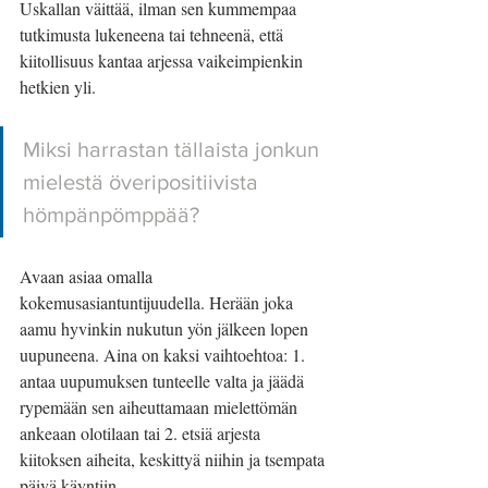
Uskallan väittää, ilman sen kummempaa 
tutkimusta lukeneena tai tehneenä, että 
kiitollisuus kantaa arjessa vaikeimpienkin 
hetkien yli.
Miksi harrastan tällaista jonkun 
mielestä överipositiivista 
hömpänpömppää? 
Avaan asiaa omalla 
kokemusasiantuntijuudella. Herään joka 
aamu hyvinkin nukutun yön jälkeen lopen 
uupuneena. Aina on kaksi vaihtoehtoa: 1. 
antaa uupumuksen tunteelle valta ja jäädä 
rypemään sen aiheuttamaan mielettömän 
ankeaan olotilaan tai 2. etsiä arjesta 
kiitoksen aiheita, keskittyä niihin ja tsempata 
päivä käyntiin.