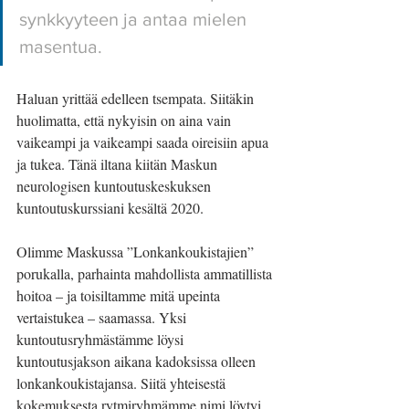
synkkyyteen ja antaa mielen 
masentua. 
Haluan yrittää edelleen tsempata. Siitäkin 
huolimatta, että nykyisin on aina vain 
vaikeampi ja vaikeampi saada oireisiin apua 
ja tukea. Tänä iltana kiitän Maskun 
neurologisen kuntoutuskeskuksen 
kuntoutuskurssiani kesältä 2020. 
Olimme Maskussa ”Lonkankoukistajien” 
porukalla, parhainta mahdollista ammatillista 
hoitoa – ja toisiltamme mitä upeinta 
vertaistukea – saamassa. Yksi 
kuntoutusryhmästämme löysi 
kuntoutusjakson aikana kadoksissa olleen 
lonkankoukistajansa. Siitä yhteisestä 
kokemuksesta rytmiryhmämme nimi löytyi.