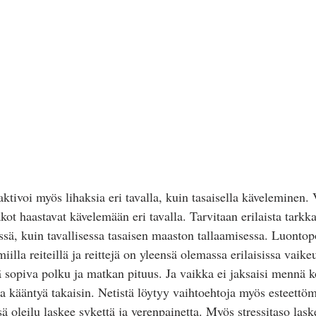
tivoi myös lihaksia eri tavalla, kuin tasaisella käveleminen. 
akot haastavat kävelemään eri tavalla. Tarvitaan erilaista tarkka
ssä, kuin tavallisessa tasaisen maaston tallaamisessa. Luontopo
illa reiteillä ja reittejä on yleensä olemassa erilaisissa vaikeu
yä sopiva polku ja matkan pituus. Ja vaikka ei jaksaisi mennä k
a kääntyä takaisin. Netistä löytyy vaihtoehtoja myös esteettöm
ä oleilu laskee sykettä ja verenpainetta. Myös stressitaso las