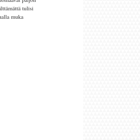
lttämättä tulisi 
ualla muka 