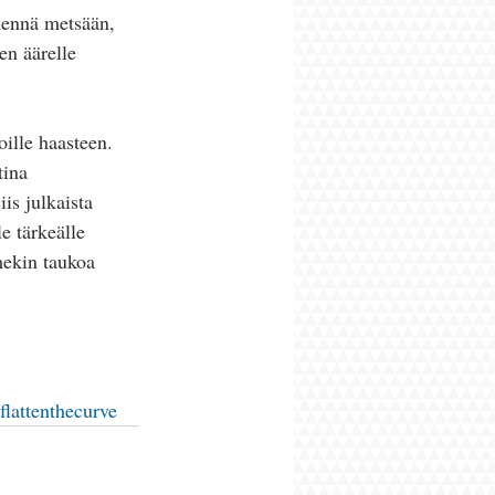
mennä metsään, 
en äärelle 
 
oille haasteen. 
tina 
is julkaista 
e tärkeälle 
mekin taukoa 
flattenthecurve