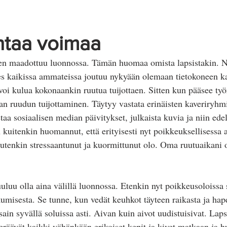
Näkymättömät oireet
ntaa voimaa
inen maadottuu luonnossa. Tämän huomaa omista lapsistakin.
hes kaikissa ammateissa joutuu nykyään olemaan tietokoneen k
voi kulua kokonaankin ruutua tuijottaen. Sitten kun pääsee ty
an ruudun tuijottaminen. Täytyy vastata erinäisten kaveriryhm
taa sosiaalisen median päivitykset, julkaista kuvia ja niin ede
n kuitenkin huomannut, että erityisesti nyt poikkeuksellisessa 
utenkin stressaantunut ja kuormittunut olo. Oma ruutuaikani 
uluu olla aina välillä luonnossa. Etenkin nyt poikkeusoloissa s
umisesta. Se tunne, kun vedät keuhkot täyteen raikasta ja hap
ain syvällä soluissa asti. Aivan kuin aivot uudistuisivat. Laps
 keräävät kaikki vähänkään erikoiset kepit ja kivet matkaan ja 