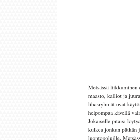
Metsässä liikkuminen ak
maasto, kalliot ja juur
lihasryhmät ovat käytö
helpompaa kävellä valmi
Jokaiselle pitäisi löyt
kulkea jonkun pätkän j
luontopoluille. Metsäss