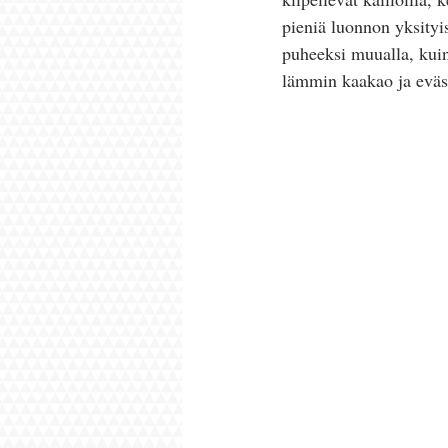
pieniä luonnon yksityis
puheeksi muualla, kui
lämmin kaakao ja eväsl