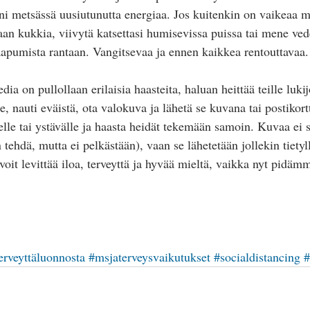
i metsässä uusiutunutta energiaa. Jos kuitenkin on vaikeaa 
n kukkia, viivytä katsettasi humisevissa puissa tai mene ved
apumista rantaan. Vangitsevaa ja ennen kaikkea rentouttavaa.
ia on pullollaan erilaisia haasteita, haluan heittää teille lukij
, nauti eväistä, ota valokuva ja lähetä se kuvana tai postikort
le tai ystävälle ja haasta heidät tekemään samoin. Kuvaa ei si
 tehdä, mutta ei pelkästään), vaan se lähetetään jollekin tietyll
 voit levittää iloa, terveyttä ja hyvää mieltä, vaikka nyt pidäm
 
erveyttäluonnosta
#msjaterveysvaikutukset
#socialdistancing
#