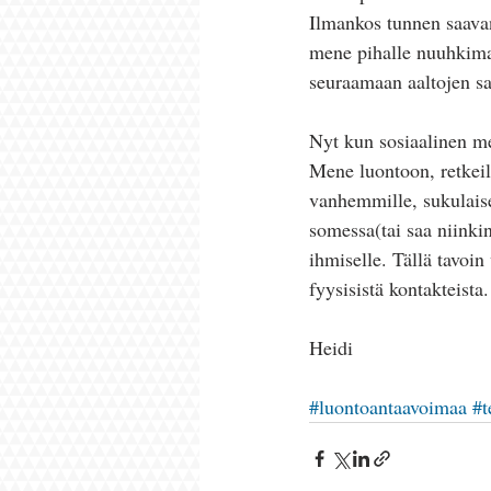
Ilmankos tunnen saavan
mene pihalle nuuhkimaa
seuraamaan aaltojen sa
Nyt kun sosiaalinen med
Mene luontoon, retkeile
vanhemmille, sukulaisel
somessa(tai saa niinkin
ihmiselle. Tällä tavoin
fyysisistä kontakteista.
Heidi
#luontoantaavoimaa
#t