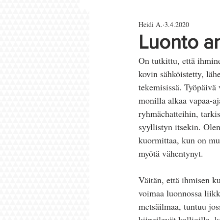
Heidi A.
3.4.2020
Parisuhde ja rakkaus
Luonto a
On tutkittu, että ihm
kovin sähköistetty, lä
tekemisissä. Työpäivä 
monilla alkaa vapaa-aj
ryhmächatteihin, tarkis
syyllistyn itsekin. Ole
kuormittaa, kun on mu
myötä vähentynyt. 
Väitän, että ihmisen ku
voimaa luonnossa liikk
metsäilmaa, tuntuu joss
kiipeilevät kallioilla,