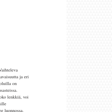
Vaihteleva 
avaisuutta ja eri 
luilla on 
sasteissa. 
oko lenkkiä, voi 
ille 
kee luonnossa. 