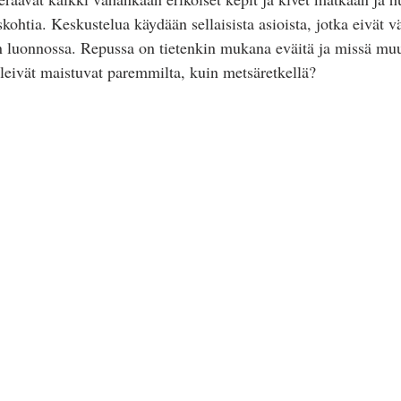
kohtia. Keskustelua käydään sellaisista asioista, jotka eivät vä
n luonnossa. Repussa on tietenkin mukana eväitä ja missä mu
eivät maistuvat paremmilta, kuin metsäretkellä? 