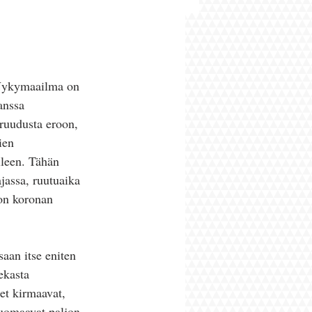
 Nykymaailma on 
anssa 
öruudusta eroon, 
ien 
lleen. Tähän 
ajassa, ruutuaika 
on koronan 
aan itse eniten 
ekasta 
et kirmaavat, 
huomaavat paljon 