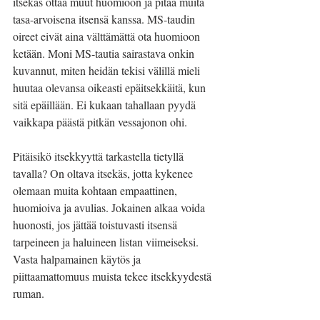
itsekäs ottaa muut huomioon ja pitää muita 
tasa-arvoisena itsensä kanssa. MS-taudin 
oireet eivät aina välttämättä ota huomioon 
ketään. Moni MS-tautia sairastava onkin 
kuvannut, miten heidän tekisi välillä mieli 
huutaa olevansa oikeasti epäitsekkäitä, kun 
sitä epäillään. Ei kukaan tahallaan pyydä 
vaikkapa päästä pitkän vessajonon ohi. 
Pitäisikö itsekkyyttä tarkastella tietyllä 
tavalla? On oltava itsekäs, jotta kykenee 
olemaan muita kohtaan empaattinen, 
huomioiva ja avulias. Jokainen alkaa voida 
huonosti, jos jättää toistuvasti itsensä 
tarpeineen ja haluineen listan viimeiseksi. 
Vasta halpamainen käytös ja 
piittaamattomuus muista tekee itsekkyydestä 
ruman.