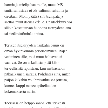
harmia ja mielipahaa muille, mutta MS-
tautia sairastava ei ole valinnut sairautta ja 
oireitaan. Moni päättää silti tsempata ja 
asettaa muut itsensä edelle. Epäitsekkyys voi 
silloin kostautuvan huonona terveydentilana 
tai sietämättöminä oireina. 
Terveen itsekkyyden hankalin osuus on 
oman hyvinvoinnin priorisoiminen. Rajan 
vetäminen sille, mitä muut haluavat tai 
vaativat. Se on uskallusta pitää kiinni 
terveellisistä rajoistaan, kun matkassa on 
pitkäaikainen sairaus. Pohdintaa siitä, miten 
paljon kukakin voi ihmissuhteissa joustaa, 
kunnes kuppi menee epäreiluuden 
kokemuksesta nurin.
Teoriassa on helppo sanoa, että terveesti 