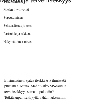
MS-tauti ja terve itsekkyys
Tästä elämästä
Mielen hyvinvointi
Sopeutuminen
Seksuaalisuus ja seksi
Parisuhde ja rakkaus
Näkymättömät oireet
Ensimmäinen ajatus itsekkäästä ihmisestä 
puistattaa. Mutta. Mahtuvatko MS-tauti ja 
terve itsekkyys samaan pakettiin? 
Tutkitaanpa itsekkyyttä vähän tarkemmin.