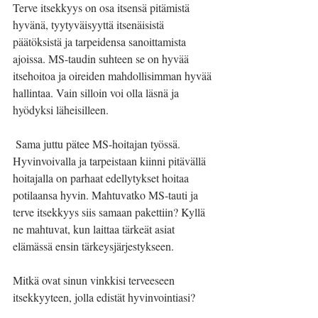
Terve itsekkyys on osa itsensä pitämistä 
hyvänä, tyytyväisyyttä itsenäisistä 
päätöksistä ja tarpeidensa sanoittamista 
ajoissa. MS-taudin suhteen se on hyvää 
itsehoitoa ja oireiden mahdollisimman hyvää 
hallintaa. Vain silloin voi olla läsnä ja 
hyödyksi läheisilleen. 
 Sama juttu pätee MS-hoitajan työssä. 
Hyvinvoivalla ja tarpeistaan kiinni pitävällä 
hoitajalla on parhaat edellytykset hoitaa 
potilaansa hyvin. Mahtuvatko MS-tauti ja 
terve itsekkyys siis samaan pakettiin? Kyllä 
ne mahtuvat, kun laittaa tärkeät asiat 
elämässä ensin tärkeysjärjestykseen.
Mitkä ovat sinun vinkkisi terveeseen 
itsekkyyteen, jolla edistät hyvinvointiasi?