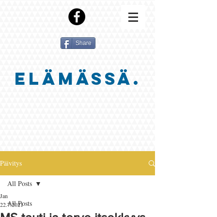
Share
ELÄMÄSSÄ.
Päivitys
All Posts
Jan
All Posts
22.7.2021