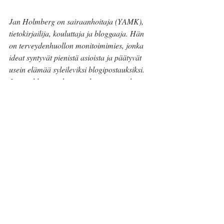
Jan Holmberg on sairaanhoitaja (YAMK), 
tietokirjailija, kouluttaja ja bloggaaja. Hän 
on terveydenhuollon monitoimimies, jonka 
ideat syntyvät pienistä asioista ja päätyvät 
usein elämää syleileviksi blogipostauksiksi. 
Jan on blogin vakituinen kirjoittaja, joka 
pyrkii hurmaamaan lukijat kirjailijan 
tinkimättömyydellä, psykiatrisen 
sairaanhoitajan avarakatseisuudella ja 
kouluttajan innolla.
Jan Holmberg
Elämässä
ms-tauti
hyvinvointi
itsekkyys
terve itsekkyys
itsekäs ihminen
epäitsekäs
MS-tauti ja itsekkyys
epäterve itsekkyys
Mielen hyvinvointi