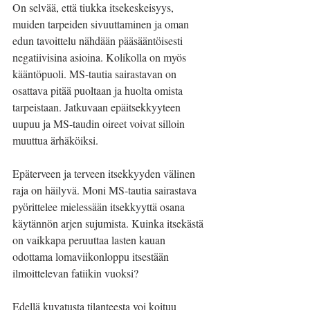
On selvää, että tiukka itsekeskeisyys, 
muiden tarpeiden sivuuttaminen ja oman 
edun tavoittelu nähdään pääsääntöisesti 
negatiivisina asioina. Kolikolla on myös 
kääntöpuoli. MS-tautia sairastavan on 
osattava pitää puoltaan ja huolta omista 
tarpeistaan. Jatkuvaan epäitsekkyyteen 
uupuu ja MS-taudin oireet voivat silloin 
muuttua ärhäköiksi.
Epäterveen ja terveen itsekkyyden välinen 
raja on häilyvä. Moni MS-tautia sairastava 
pyörittelee mielessään itsekkyyttä osana 
käytännön arjen sujumista. Kuinka itsekästä 
on vaikkapa peruuttaa lasten kauan 
odottama lomaviikonloppu itsestään 
ilmoittelevan fatiikin vuoksi? 
Edellä kuvatusta tilanteesta voi koituu 