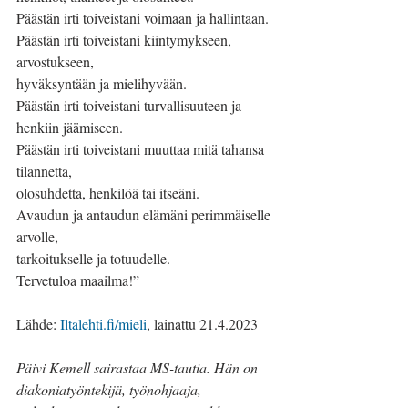
Päästän irti toiveistani voimaan ja hallintaan.
Päästän irti toiveistani kiintymykseen, 
arvostukseen,
hyväksyntään ja mielihyvään.
Päästän irti toiveistani turvallisuuteen ja 
henkiin jäämiseen.
Päästän irti toiveistani muuttaa mitä tahansa 
tilannetta,
olosuhdetta, henkilöä tai itseäni.
Avaudun ja antaudun elämäni perimmäiselle 
arvolle,
tarkoitukselle ja totuudelle.
Tervetuloa maailma!”
Lähde: 
Iltalehti.fi/mieli
, lainattu 21.4.2023
Päivi Kemell sairastaa MS-tautia. Hän on 
diakoniatyöntekijä, työnohjaaja, 