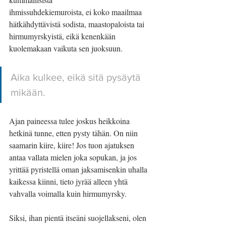
ihmissuhdekiemuroista, ei koko maailmaa 
hätkähdyttävistä sodista, maastopaloista tai
hirmumyrskyistä, eikä kenenkään 
kuolemakaan vaikuta sen juoksuun. 
Aika kulkee, eikä sitä pysäytä 
mikään.
Ajan paineessa tulee joskus heikkoina 
hetkinä tunne, etten pysty tähän. On niin 
saamarin kiire, kiire! Jos tuon ajatuksen 
antaa vallata mielen joka sopukan, ja jos 
yrittää pyristellä oman jaksamisenkin uhalla 
kaikessa kiinni, tieto jyrää alleen yhtä 
vahvalla voimalla kuin hirmumyrsky.
Siksi, ihan pientä itseäni suojellakseni, olen 