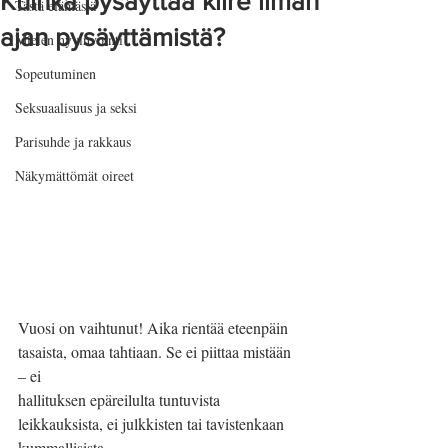
Kuinka pysäyttää kiire ilman
Tästä elämästä
ajan pysäyttämistä?
Mielen hyvinvointi
Sopeutuminen
Seksuaalisuus ja seksi
Parisuhde ja rakkaus
Näkymättömät oireet
Vuosi on vaihtunut! Aika rientää eteenpäin 
tasaista, omaa tahtiaan. Se ei piittaa mistään 
– ei
hallituksen epäreilulta tuntuvista 
leikkauksista, ei julkkisten tai tavistenkaan 
kummallisista