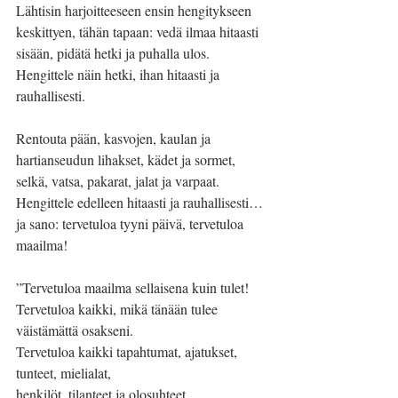
Lähtisin harjoitteeseen ensin hengitykseen 
keskittyen, tähän tapaan: vedä ilmaa hitaasti 
sisään, pidätä hetki ja puhalla ulos. 
Hengittele näin hetki, ihan hitaasti ja
rauhallisesti. 
Rentouta pään, kasvojen, kaulan ja 
hartianseudun lihakset, kädet ja sormet, 
selkä, vatsa, pakarat, jalat ja varpaat. 
Hengittele edelleen hitaasti ja rauhallisesti… 
ja sano: tervetuloa tyyni päivä, tervetuloa 
maailma!
”Tervetuloa maailma sellaisena kuin tulet!
Tervetuloa kaikki, mikä tänään tulee 
väistämättä osakseni.
Tervetuloa kaikki tapahtumat, ajatukset, 
tunteet, mielialat,
henkilöt, tilanteet ja olosuhteet.