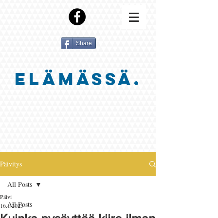
Share
ELÄMÄSSÄ.
Päivitys
All Posts
Päivi
All Posts
16.1.2025