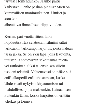
tarttua! Homehdunko? Jäänkö paitsi 
kaikesta? Olenko jo ihan pihalla? Mieli on 
kummallisen monimutkainen. Uutiset ja 
somekin
aiheuttavat ihmeellisen riippuvuuden.
Kerran, pari vuotta sitten, tuota 
höpöuutisvirtaa selatessani silmiini sattui 
tärkeääkin tärkeämpi harjoitus, jonka haluan 
tässä jakaa. Se on yksi tapa, jolla levotonta, 
uutisten ja somevirran sekoittamaa mieltä 
voi rauhoittaa. Siksi tallensin sen silloin 
itselleni tekstinä. Valitettavasti en pääse sitä 
enää alkuperäisenä tarkistamaan, koska 
lähde vaatii nykyisin kirjautumisen tai 
mahdollisesti jopa maksunkin. Lainaan sen 
kuitenkin tähän, koska harjoitus on erittäin 
tehokas ja toimiva.