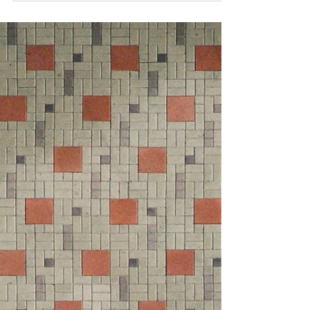
lehdistä, että MS-tautia sairastava taistelee sairautta
tai sen etenemistä vastaan. Ennen kuin...