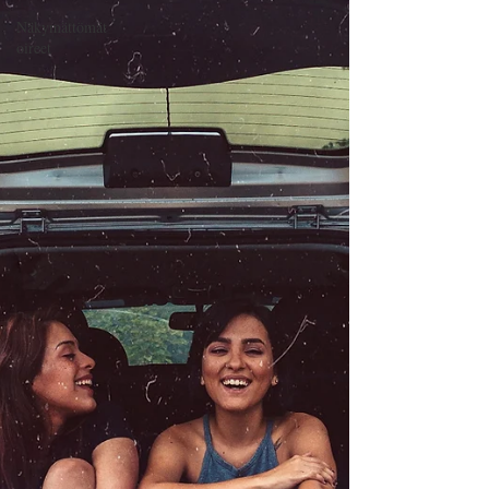
Näkymättömät
oireet