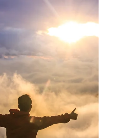
Kun sinä kuulet sanan MS-tauti, niin ajattelet sen
tarkoittavan lohdutonta, synkkää ja lyhyttä elämää.
Minä näen sairaanhoitajana...