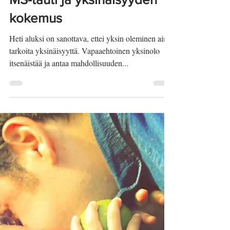
Jan
28.6.2018
MS-tauti ja yksinäisyyden
kokemus
Heti aluksi on sanottava, ettei yksin oleminen aina
tarkoita yksinäisyyttä. Vapaaehtoinen yksinolo
itsenäistää ja antaa mahdollisuuden...