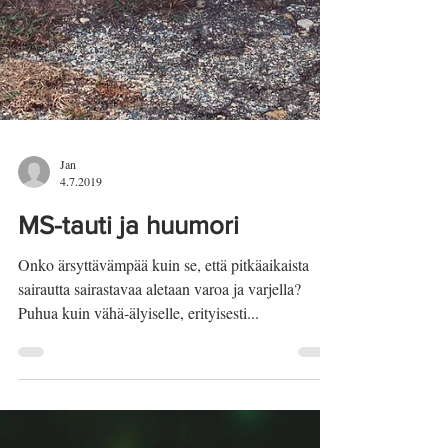
Jan
4.7.2019
MS-tauti ja huumori
Onko ärsyttävämpää kuin se, että pitkäaikaista
sairautta sairastavaa aletaan varoa ja varjella?
Puhua kuin vähä-älyiselle, erityisesti...