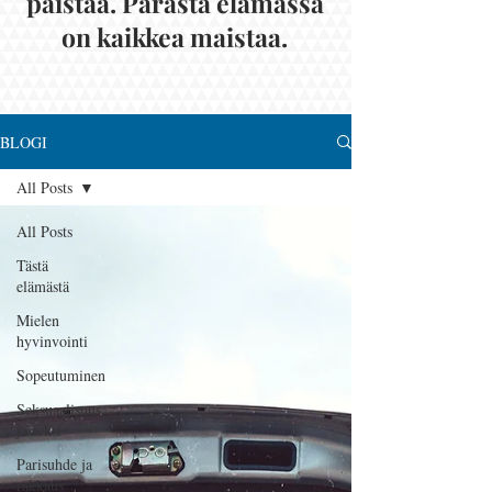
paistaa. Parasta elämässä
on kaikkea maistaa.
BLOGI
All Posts
All Posts
Tästä
elämästä
Mielen
hyvinvointi
Sopeutuminen
Seksuaalisuus
ja seksi
Parisuhde ja
rakkaus