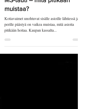
Jan
14.3.2019
MS-tauti – mitä pitikään
muistaa?
Kotiavaimet unohtuvat sisälle asioille lähtiessä ja
perille päästyä on vaikea muistaa, mitä asioita
pitikään hoitaa. Kaupan kassalta...