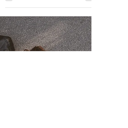
Jan
5.4.2018
MS-tauti ja positiivisuus
Sanotaan se heti kärkeen. Kukaan ei sopeudu MS-
tautiin yksin tahdonvoimalla ja ajattelemalla aina
positiivisesti kaikesta. Eikä mikään...