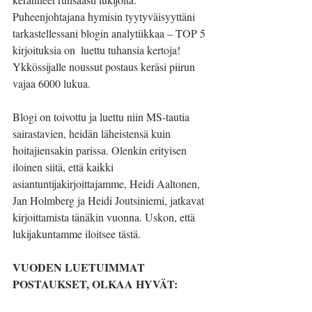
Puheenjohtajana hymisin tyytyväisyyttäni 
tarkastellessani blogin analytiikkaa – TOP 5 
kirjoituksia on  luettu tuhansia kertoja! 
Ykkössijalle noussut postaus keräsi piirun 
vajaa 6000 lukua. 
Blogi on toivottu ja luettu niin MS-tautia 
sairastavien, heidän läheistensä kuin 
hoitajiensakin parissa. Olenkin erityisen 
iloinen siitä, että kaikki 
asiantuntijakirjoittajamme, Heidi Aaltonen, 
Jan Holmberg ja Heidi Joutsiniemi, jatkavat 
kirjoittamista tänäkin vuonna. Uskon, että 
lukijakuntamme iloitsee tästä.
VUODEN LUETUIMMAT 
POSTAUKSET, OLKAA HYVÄT: