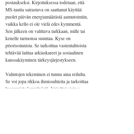
postaukseksi. Kirjoituksessa todetaan, että 
MS-tautia sairastava on saattanut käyttää 
puolet päivän energiamäärästä aamutoimiin, 
vaikka kello ei ole vielä edes kymmentä. 
Sen jälkeen on valittava tarkkaan, mille tai 
kenelle tarmonsa suuntaa. Kyse on 
priorisoinnista. Se tarkoittaa vastentahtoista 
tehtävää laittaa arkiaskareet ja sosiaalinen 
kanssakäyminen tärkeysjärjestykseen. 
Valintojen tekeminen ei tunnu aina reilulta. 
Se voi jopa rikkoa ihmissuhteita ja tarkoittaa 
luopumista lempityöstä, kirjoittaja toteaa. 
Valitako rakkaat ihmiset, koulutus, työ, 
harrastus, kotityöt, kiinnostuksen kohteet, 
sukujuhlat vai muut tapahtumat?
Oikein hyvää alkanutta uutta vuotta! 
Toivon, että viihdyt blogin parissa 