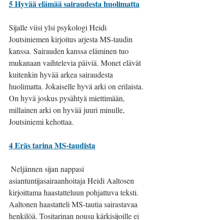
5 Hyvää elämää sairaudesta huolimatta
Sijalle viisi ylsi psykologi Heidi 
Joutsiniemen kirjoitus arjesta MS-taudin 
kanssa. Sairauden kanssa eläminen tuo 
mukanaan vaihtelevia päiviä. Monet elävät 
kuitenkin hyvää arkea sairaudesta 
huolimatta. Jokaiselle hyvä arki on erilaista. 
On hyvä joskus pysähtyä miettimään, 
millainen arki on hyvää juuri minulle, 
Joutsiniemi kehottaa. 
4 Eräs tarina MS-taudista
 Neljännen sijan nappasi 
asiantuntijasairaanhoitaja Heidi Aaltosen 
kirjoittama haastatteluun pohjattuva teksti. 
Aaltonen haastatteli MS-tautia sairastavaa 
henkilöä. Tositarinan nousu kärkisijoille ei 