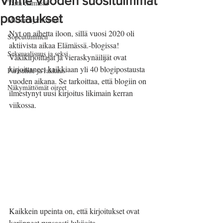
Viime vuoden suosituimmat
Tästä elämästä
postaukset
Mielen hyvinvointi
Nyt on aihetta iloon, sillä vuosi 2020 oli 
Sopeutuminen
aktiivista aikaa Elämässä.-blogissa! 
Seksuaalisuus ja seksi
Vakikirjoittajat ja vieraskynäilijät ovat 
kirjoittaneet kaikkiaan yli 40 blogipostausta 
Parisuhde ja rakkaus
vuoden aikana. Se tarkoittaa, että blogiin on 
Näkymättömät oireet
ilmestynyt uusi kirjoitus likimain kerran 
viikossa. 
Kaikkein upeinta on, että kirjoitukset ovat 
keränneet runsaasti lukijoita. 