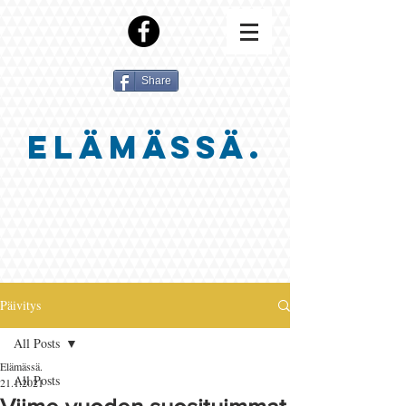
Share
ELÄMÄSSÄ.
Päivitys
All Posts
Elämässä.
All Posts
21.1.2021