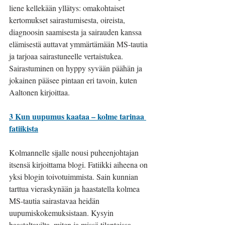
liene kellekään yllätys: omakohtaiset 
kertomukset sairastumisesta, oireista, 
diagnoosin saamisesta ja sairauden kanssa 
elämisestä auttavat ymmärtämään MS-tautia 
ja tarjoaa sairastuneelle vertaistukea. 
Sairastuminen on hyppy syvään päähän ja 
jokainen pääsee pintaan eri tavoin, kuten 
Aaltonen kirjoittaa.
3 Kun uupumus kaataa – kolme tarinaa 
fatiikista
Kolmannelle sijalle nousi puheenjohtajan 
itsensä kirjoittama blogi. Fatiikki aiheena on 
yksi blogin toivotuimmista. Sain kunnian 
tarttua vieraskynään ja haastatella kolmea 
MS-tautia sairastavaa heidän 
uupumiskokemuksistaan. Kysyin 
haasteltavilta, miten ja missä tilanteissa 